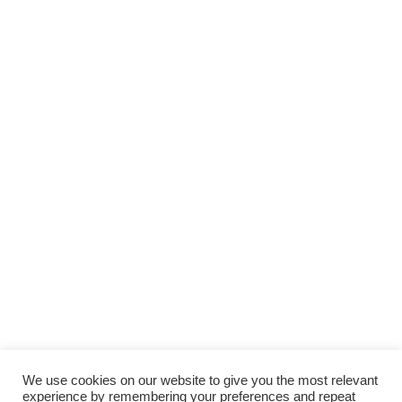
19 NOVEMBRE 2021
PAR
ALASKA
ACCESSOIRE PATRON
,
ADULTE PATRON
,
PATRON GRATUIT
,
PROJET A COUDRE
3 COMMENTAIRES
1
2
3
>
Abonne toi,
Et ne rate plus aucun tuto couture
!
We use cookies on our website to give you the most relevant
JE M'ABONNE !
experience by remembering your preferences and repeat