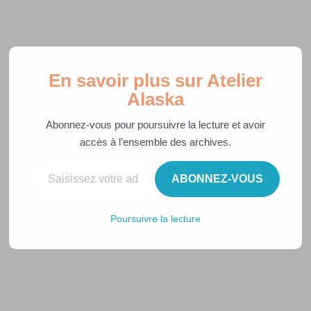
En savoir plus sur Atelier
Alaska
Tuto Couture & Patron
Abonnez-vous pour poursuivre la lecture et avoir
gratuit
accès à l’ensemble des archives.
ABONNEZ-VOUS
Porte Cartes Marvely
Poursuivre la lecture
📌
Patron couture gratuit
| 🕰️
Projet couture facile
|
🎁
Idée cadeau DIY
Tu recherches un
projet couture facile
et rapide pour