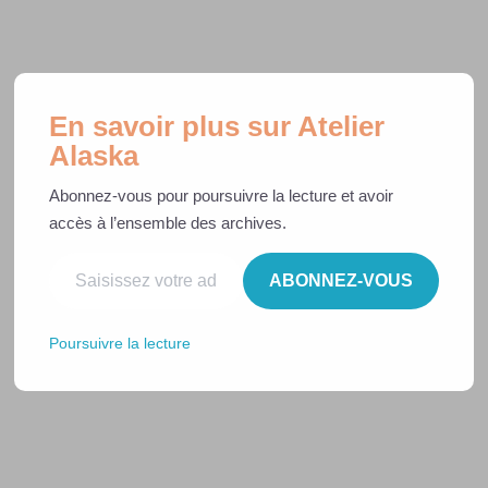
En savoir plus sur Atelier
Alaska
Doudou Chauve-Souris
Abonnez-vous pour poursuivre la lecture et avoir
pour Bébé : Tutoriel Facile
accès à l’ensemble des archives.
à Coudre
ABONNEZ-VOUS
Patron GRATUIT
Poursuivre la lecture
Apprends à coudre ce doudou chauve-souris unique
pour ton bébé !
Ce modèle « ENJOY » est parfait pour les
débutants, réalisé en tissu coton, avec des poches