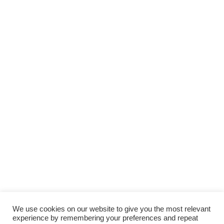
Régler la longueur d’une fermeture
éclair séparable
22 MARS 2019
PAR
ALASKA
ASTUCE
,
MATERIEL
,
TUTOS
5 COMMENTAIRES
Abonne toi,
Et ne rate plus aucun tuto couture
!
We use cookies on our website to give you the most relevant
JE M'ABONNE !
experience by remembering your preferences and repeat