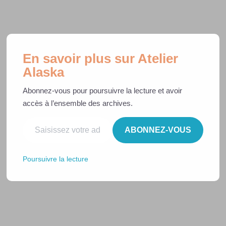
Aller
Rechercher
au
Ouvr
contenu
le
men
En savoir plus sur Atelier
Headband Enfant & Adulte
Alaska
Abonnez-vous pour poursuivre la lecture et avoir
Tuto Couture & Patrons
accès à l’ensemble des archives.
Saisissez votre adresse e-mail…
gratuits
ABONNEZ-VOUS
4 tailles de Headband !!
Poursuivre la lecture
Hello, click here to read in english :
article link
Le headband est l’accessoire parfait pour donner une