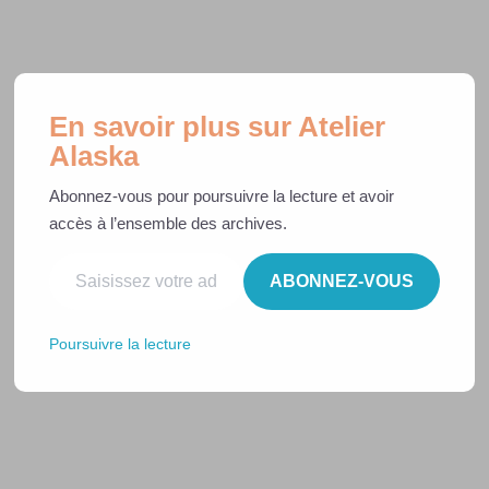
Aller
Rechercher
au
Ouvr
contenu
le
men
En savoir plus sur Atelier
Jeu Concours : une pluie
Alaska
de cadeaux
Abonnez-vous pour poursuivre la lecture et avoir
accès à l’ensemble des archives.
Saisissez votre adresse e-mail…
Concours Couture : Une pluie de cadeaux
ABONNEZ-VOUS
Poursuivre la lecture