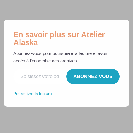
En savoir plus sur Atelier
Masque à Plis AFNOR
Alaska
Adulte & Enfant
Abonnez-vous pour poursuivre la lecture et avoir
accès à l’ensemble des archives.
Coudre un masque à plis
ABONNEZ-VOUS
AFNOR
Poursuivre la lecture
Patron Gratuit Adulte &
Enfant
Ce masque à plis est un modèle très facile à coudre, que