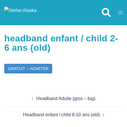
Aller
Rechercher
au
Ouvr
contenu
le
men
headband enfant / child 2-
6 ans (old)
GRATUIT – ACHETER
Navigation
d’article
Headband Adulte (gros – big)
Headband enfant / child 6-10 ans (old)