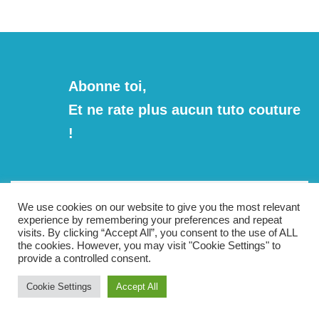
Abonne toi,
Et ne rate plus aucun tuto couture
!
💜 Entre ton e-mail et rejoins l’aventure couture avec moi !
JE M'ABONNE !
We use cookies on our website to give you the most relevant
experience by remembering your preferences and repeat
Rejoignez les 2 740 autres abonnés
visits. By clicking “Accept All”, you consent to the use of ALL
the cookies. However, you may visit "Cookie Settings" to
provide a controlled consent.
Cookie Settings
Accept All
© 2026 Atelier Alaska.